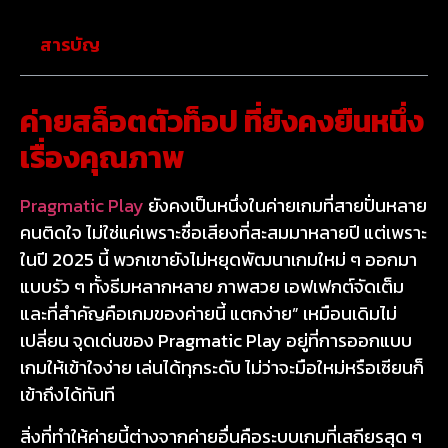
สารบัญ
ค่ายสล็อตตัวท็อป ที่ยังคงยืนหนึ่ง
เรื่องคุณภาพ
Pragmatic Play
ยังคงเป็นหนึ่งในค่ายเกมที่สายปั่นหลาย
คนติดใจ ไม่ใช่แค่เพราะชื่อเสียงที่สะสมมาหลายปี แต่เพราะ
ในปี 2025 นี้ พวกเขายังไม่หยุดพัฒนาเกมใหม่ ๆ ออกมา
แบบรัว ๆ ทั้งธีมหลากหลาย ภาพสวย เอฟเฟกต์จัดเต็ม
และที่สำคัญคือเกมของค่ายนี้ แตกง่าย” เหมือนเดิมไม่
เปลี่ยน จุดเด่นของ Pragmatic Play อยู่ที่การออกแบบ
เกมให้เข้าใจง่าย เล่นได้ทุกระดับ ไม่ว่าจะมือใหม่หรือเซียนก็
เข้าถึงได้ทันที
สิ่งที่ทำให้ค่ายนี้ต่างจากค่ายอื่นคือระบบเกมที่เสถียรสุด ๆ