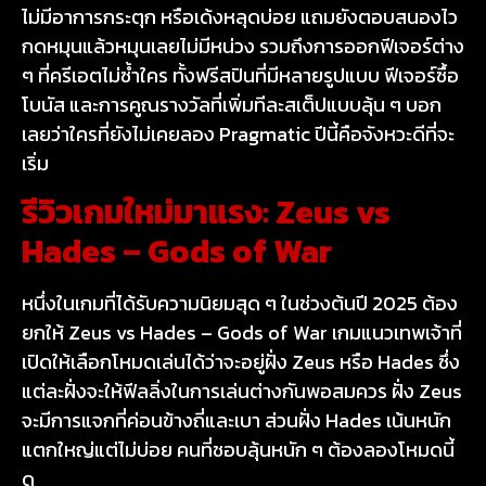
ไม่มีอาการกระตุก หรือเด้งหลุดบ่อย แถมยังตอบสนองไว
กดหมุนแล้วหมุนเลยไม่มีหน่วง รวมถึงการออกฟีเจอร์ต่าง
ๆ ที่ครีเอตไม่ซ้ำใคร ทั้งฟรีสปินที่มีหลายรูปแบบ ฟีเจอร์ซื้อ
โบนัส และการคูณรางวัลที่เพิ่มทีละสเต็ปแบบลุ้น ๆ บอก
เลยว่าใครที่ยังไม่เคยลอง Pragmatic ปีนี้คือจังหวะดีที่จะ
เริ่ม
รีวิวเกมใหม่มาแรง: Zeus vs
Hades – Gods of War
หนึ่งในเกมที่ได้รับความนิยมสุด ๆ ในช่วงต้นปี 2025 ต้อง
ยกให้ Zeus vs Hades – Gods of War เกมแนวเทพเจ้าที่
เปิดให้เลือกโหมดเล่นได้ว่าจะอยู่ฝั่ง Zeus หรือ Hades ซึ่ง
แต่ละฝั่งจะให้ฟีลลิ่งในการเล่นต่างกันพอสมควร ฝั่ง Zeus
จะมีการแจกที่ค่อนข้างถี่และเบา ส่วนฝั่ง Hades เน้นหนัก
แตกใหญ่แต่ไม่บ่อย คนที่ชอบลุ้นหนัก ๆ ต้องลองโหมดนี้
ดู