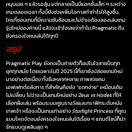
หมุนเฉย ๆ แล้วรอลุ้น แต่กลายเป็นมีแอคชั่นเล็ก ๆ ระหว่าง
เกมตลอดเวลา ทั้งนี้ยังช่วยเพิ่มโอกาสทำกำไรให้สูงขึ้น
ใครที่ชอบเกมที่มีความซับซ้อนและไม่จำเจต้องลองเล่นเกม
รุ่นใหม่ของค่ายนี้ แล้วจะเข้าใจเลยว่าทำไม Pragmatic ถึง
ยังครองใจคนเล่นได้ทุกปี
สรุป
Pragmatic Play ยังคงเป็นค่ายตัวท็อปในใจสายปั่นทุก
ยุคทุกสมัย โดยเฉพาะในปี 2025 นี้ที่เขายังปล่อยเกมใหม่
มาอย่างต่อเนื่อง ทั้งธีมหลากหลาย ภาพสวยคม
เอฟเฟกต์อลังการ ที่สำคัญคือยัง “แตกง่าย” เหมือนเดิม
ไม่เปลี่ยน ไม่ว่าจะเป็นเกมใหม่อย่าง
Zeus vs Hades
ที่ให้
เลือกฝั่งเล่น พร้อมระบบคูณรางวัลและกราฟิกระดับหนัง
เทพเจ้า หรือจะเป็นเกมเก่าอย่าง
Starlight Princess
ที่คูณ
แบบโหดจัดจนยังครองใจคนเล่นได้เรื่อย ๆ แถมดีไซน์ก็น่า
รักแบบดูเพลินสุด ๆ